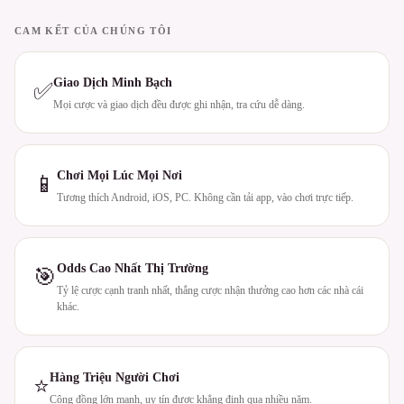
CAM KẾT CỦA CHÚNG TÔI
Giao Dịch Minh Bạch
✅
Mọi cược và giao dịch đều được ghi nhận, tra cứu dễ dàng.
Chơi Mọi Lúc Mọi Nơi
📱
Tương thích Android, iOS, PC. Không cần tải app, vào chơi trực tiếp.
Odds Cao Nhất Thị Trường
🎯
Tỷ lệ cược cạnh tranh nhất, thắng cược nhận thưởng cao hơn các nhà cái
khác.
Hàng Triệu Người Chơi
⭐
Cộng đồng lớn mạnh, uy tín được khẳng định qua nhiều năm.