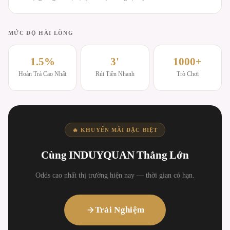
MỨC ĐỘ HÀI LÒNG
1.5%
3'
1000+
Hoàn Trả Cao Nhất
Rút Tiền Nhanh
Trò Chơi
🔥 KHUYẾN MÃI ĐẶC BIỆT
Cùng INDUYQUAN Thắng Lớn
Odds cao nhất thị trường hiện nay — thời gian có hạn.
Trải Nghiệm