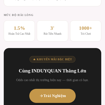
MỨC ĐỘ HÀI LÒNG
1.5%
3'
1000+
Hoàn Trả Cao Nhất
Rút Tiền Nhanh
Trò Chơi
🔥 KHUYẾN MÃI ĐẶC BIỆT
Cùng INDUYQUAN Thắng Lớn
Odds cao nhất thị trường hiện nay — thời gian có hạn.
Trải Nghiệm