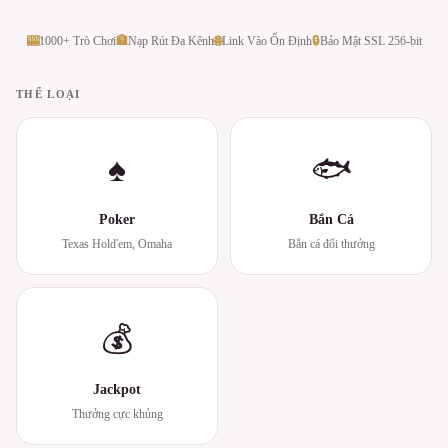
🎰
1000+ Trò Chơi
🏦
Nạp Rút Đa Kênh
🌐
Link Vào Ổn Định
🔒
Bảo Mật SSL 256-bit
THỂ LOẠI
♠
🐟
Poker
Bắn Cá
Texas Hold'em, Omaha
Bắn cá đổi thưởng
💰
Jackpot
Thưởng cực khủng