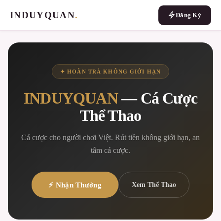
INDUYQUAN
.
Đăng Ký
✦ HOÀN TRẢ KHÔNG GIỚI HẠN
INDUYQUAN
— Cá Cược
Thể Thao
Cá cược cho người chơi Việt. Rút tiền không giới hạn, an
tâm cá cược.
⚡ Nhận Thưởng
Xem Thể Thao