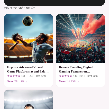
TIN TỨC MỚI NHẤT
Explore Advanced Virtual
Browse Trending Digital
Game Platforms at cm88.dad:
Gaming Features on
A Verification-First Review
nohu90best.com: An
★★★★★
4.8 · 1959+ lượt xem
★★★★★
4.8 · 1941+ lượt xem
Independent Editor's Review
Xem Chi Tiết →
Xem Chi Tiết →