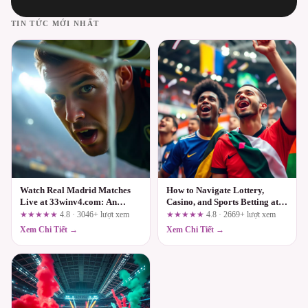
TIN TỨC MỚI NHẤT
Watch Real Madrid Matches
How to Navigate Lottery,
Live at 33winv4.com: An
Casino, and Sports Betting at
Independent Reviewer's
mm88.observer: A Technical
★★★★★
4.8 · 3046+ lượt xem
★★★★★
4.8 · 2669+ lượt xem
Balanced Look
Walkthrough
Xem Chi Tiết →
Xem Chi Tiết →