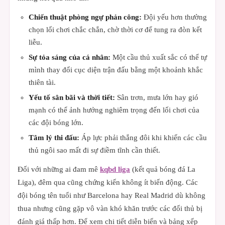
Chiến thuật phòng ngự phản công:
Đội yếu hơn thường
chọn lối chơi chắc chắn, chờ thời cơ để tung ra đòn kết
liễu.
Sự tỏa sáng của cá nhân:
Một cầu thủ xuất sắc có thể tự
mình thay đổi cục diện trận đấu bằng một khoảnh khắc
thiên tài.
Yếu tố sân bãi và thời tiết:
Sân trơn, mưa lớn hay gió
mạnh có thể ảnh hưởng nghiêm trọng đến lối chơi của
các đội bóng lớn.
Tâm lý thi đấu:
Áp lực phải thắng đôi khi khiến các cầu
thủ ngôi sao mất đi sự điềm tĩnh cần thiết.
Đối với những ai đam mê
kqbd liga
(kết quả bóng đá La
Liga), đêm qua cũng chứng kiến không ít biến động. Các
đội bóng tên tuổi như Barcelona hay Real Madrid dù không
thua nhưng cũng gặp vô vàn khó khăn trước các đối thủ bị
đánh giá thấp hơn. Để xem chi tiết diễn biến và bảng xếp