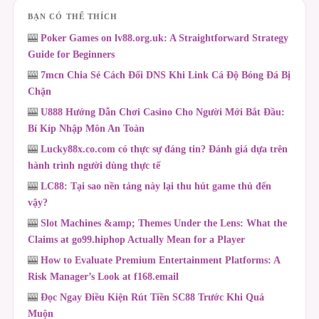
BẠN CÓ THỂ THÍCH
🎰
Poker Games on lv88.org.uk: A Straightforward Strategy
Guide for Beginners
🎰
7mcn Chia Sẻ Cách Đổi DNS Khi Link Cá Độ Bóng Đá Bị
Chặn
🎰
U888 Hướng Dẫn Chơi Casino Cho Người Mới Bắt Đầu:
Bí Kíp Nhập Môn An Toàn
🎰
Lucky88x.co.com có thực sự đáng tin? Đánh giá dựa trên
hành trình người dùng thực tế
🎰
LC88: Tại sao nền tảng này lại thu hút game thủ đến
vậy?
🎰
Slot Machines &amp; Themes Under the Lens: What the
Claims at go99.hiphop Actually Mean for a Player
🎰
How to Evaluate Premium Entertainment Platforms: A
Risk Manager’s Look at f168.email
🎰
Đọc Ngay Điều Kiện Rút Tiền SC88 Trước Khi Quá
Muộn