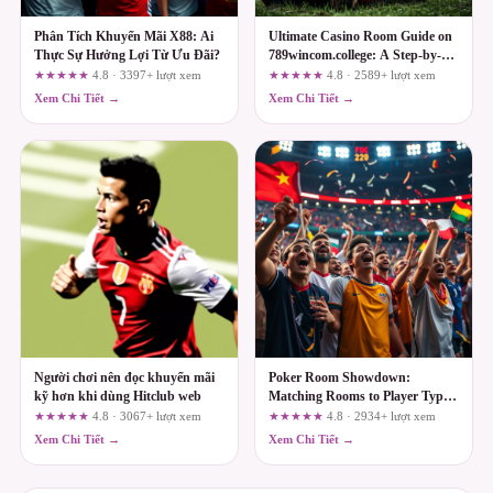
Phân Tích Khuyến Mãi X88: Ai
Ultimate Casino Room Guide on
Thực Sự Hưởng Lợi Từ Ưu Đãi?
789wincom.college: A Step-by-
Step Decision Flow
★★★★★
4.8 · 3397+ lượt xem
★★★★★
4.8 · 2589+ lượt xem
Xem Chi Tiết →
Xem Chi Tiết →
Người chơi nên đọc khuyến mãi
Poker Room Showdown:
kỹ hơn khi dùng Hitclub web
Matching Rooms to Player Types
With NOHU Expert Reviews
★★★★★
4.8 · 3067+ lượt xem
★★★★★
4.8 · 2934+ lượt xem
Xem Chi Tiết →
Xem Chi Tiết →