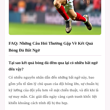
FAQ: Những Câu Hỏi Thường Gặp Về Kết Quả
Bóng Đá Bất Ngờ
Tại sao kết quả bóng đá đêm qua lại có nhiều bất ngờ
đến vậy?
Có nhiều nguyên nhân dẫn đến những bất ngờ này, bao
gồm yếu tố tâm lý chủ quan của đội bóng lớn, sự chuẩn bị
kỹ lưỡng của đội yếu hơn về mặt chiến thuật, và đôi khi là
sự may mắn. Các giải đấu ngày càng cạnh tranh khốc liệt
khiến khoảng cách trình độ bị thu hẹp.