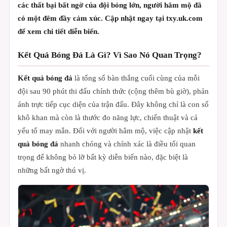
các thất bại bất ngờ của đội bóng lớn, người hâm mộ đã
có một đêm đầy cảm xúc. Cập nhật ngay tại txy.uk.com
để xem chi tiết diễn biến.
Kết Quả Bóng Đá Là Gì? Vì Sao Nó Quan Trọng?
Kết quả bóng đá
là tổng số bàn thắng cuối cùng của mỗi
đội sau 90 phút thi đấu chính thức (cộng thêm bù giờ), phản
ánh trực tiếp cục diện của trận đấu. Đây không chỉ là con số
khô khan mà còn là thước đo năng lực, chiến thuật và cả
yếu tố may mắn. Đối với người hâm mộ, việc cập nhật
kết
quả bóng đá
nhanh chóng và chính xác là điều tối quan
trọng để không bỏ lỡ bất kỳ diễn biến nào, đặc biệt là
những bất ngờ thú vị.