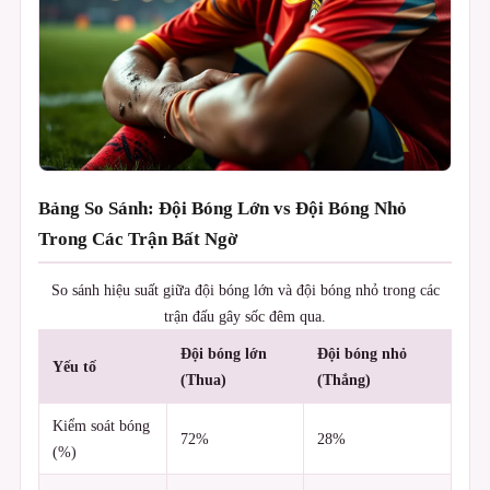
Bảng So Sánh: Đội Bóng Lớn vs Đội Bóng Nhỏ
Trong Các Trận Bất Ngờ
So sánh hiệu suất giữa đội bóng lớn và đội bóng nhỏ trong các
trận đấu gây sốc đêm qua.
Đội bóng lớn
Đội bóng nhỏ
Yếu tố
(Thua)
(Thắng)
Kiểm soát bóng
72%
28%
(%)