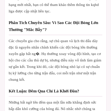
hạng mới nhất, bạn có thể tham khảo thêm thông tin kqbd
liga được cập nhật liên tục.
Phân Tích Chuyên Sâu: Vì Sao Các Đội Bóng Lớn
Thường "Mắc Bẫy"?
Các chuyên gia cho rằng, sự chủ quan và lịch thi đấu dày
đặc là nguyên nhân chính khiến các đội bóng lớn thường
xuyên gặp bất ng�. Họ thường xoay vòng đội hình, tạo cơ
hội cho các cầu thủ dự bị, nhưng điều này vô tình làm giảm
sự gắn kết. Trong khi đó, các đội bóng nhỏ lại có sự chuẩn
bị kỹ lưỡng cho từng trận đấu, coi mỗi trận như một trận
chung kết.
Kết Luận: Đêm Qua Chỉ Là Khởi Đầu?
Những bất ngờ lớn đêm qua một lần nữa khẳng định sức
hấp dẫn khó cưỡng của bóng đá. Nó nhắc nhở chúng ta