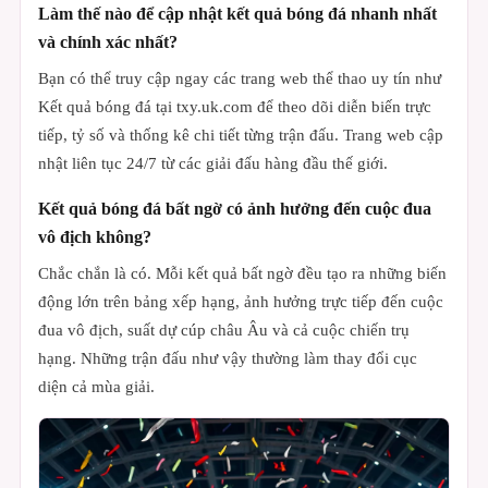
Làm thế nào để cập nhật kết quả bóng đá nhanh nhất
và chính xác nhất?
Bạn có thể truy cập ngay các trang web thể thao uy tín như
Kết quả bóng đá tại txy.uk.com để theo dõi diễn biến trực
tiếp, tỷ số và thống kê chi tiết từng trận đấu. Trang web cập
nhật liên tục 24/7 từ các giải đấu hàng đầu thế giới.
Kết quả bóng đá bất ngờ có ảnh hưởng đến cuộc đua
vô địch không?
Chắc chắn là có. Mỗi kết quả bất ngờ đều tạo ra những biến
động lớn trên bảng xếp hạng, ảnh hưởng trực tiếp đến cuộc
đua vô địch, suất dự cúp châu Âu và cả cuộc chiến trụ
hạng. Những trận đấu như vậy thường làm thay đổi cục
diện cả mùa giải.