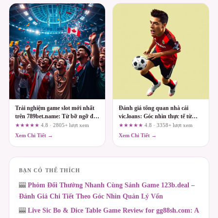
Trải nghiệm game slot mới nhất
Đánh giá tổng quan nhà cái
trên 789bet.name: Từ bỡ ngỡ đến
vic.loans: Góc nhìn thực tế từ
thuần thục
người dùng lâu năm
★★★★★
4.8 · 2805+ lượt xem
★★★★★
4.8 · 3358+ lượt xem
Xem Chi Tiết →
Xem Chi Tiết →
BẠN CÓ THỂ THÍCH
🎰
Phỏm Đổi Thưởng Nhanh Cùng Sảnh Game 123b.deal –
Đánh Giá Chi Tiết Theo Góc Nhìn Quản Lý Vốn
🎰
Live Sic Bo & Dice Table Game Review for gg88sh.com: A