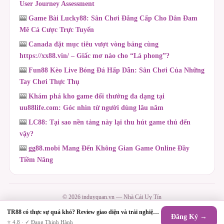
User Journey Assessment
🎰
Game Bài Lucky88: Sân Chơi Đẳng Cấp Cho Dân Đam
Mê Cá Cược Trực Tuyến
🎰
Canada đặt mục tiêu vượt vòng bảng cùng
https://xx88.vin/ – Giấc mơ nào cho “Lá phong”?
🎰
Fun88 Kèo Live Bóng Đá Hấp Dẫn: Sân Chơi Của Những
Tay Chơi Thực Thụ
🎰
Khám phá kho game đổi thưởng đa dạng tại
uu88life.com: Góc nhìn từ người dùng lâu năm
🎰
LC88: Tại sao nền tảng này lại thu hút game thủ đến
vậy?
🎰
gg88.mobi Mang Đến Không Gian Game Online Đầy
Tiềm Năng
© 2026 induyquan.vn — Nhà Cái Uy Tín
Contact
·
Chính Sách Giao Dịch
·
Chính Sách Hoàn Trả
·
Chính Sách Bảo Mật
·
Điều
TR88 có thực sự quá khó? Review giao diện và trải nghiệm mobile
Đăng Ký →
Khoản Dịch Vụ
·
Tra Cứu Vé
·
Tất Cả Game
·
Sitemap
⭐ 4.8 · ✓ Đang Thịnh Hành