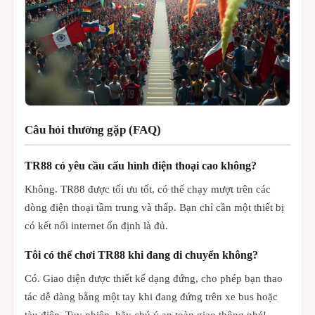
Câu hỏi thường gặp (FAQ)
TR88 có yêu cầu cấu hình điện thoại cao không?
Không. TR88 được tối ưu tốt, có thể chạy mượt trên các
dòng điện thoại tầm trung và thấp. Bạn chỉ cần một thiết bị
có kết nối internet ổn định là đủ.
Tôi có thể chơi TR88 khi đang di chuyển không?
Có. Giao diện được thiết kế dạng đứng, cho phép bạn thao
tác dễ dàng bằng một tay khi đang đứng trên xe bus hoặc
tàu điện. Tuy nhiên, hãy chú ý an toàn giao thông nhé!