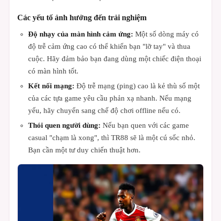
Các yếu tố ảnh hưởng đến trải nghiệm
Độ nhạy của màn hình cảm ứng:
Một số dòng máy có
độ trễ cảm ứng cao có thể khiến bạn "lỡ tay" và thua
cuộc. Hãy đảm bảo bạn đang dùng một chiếc điện thoại
có màn hình tốt.
Kết nối mạng:
Độ trễ mạng (ping) cao là kẻ thù số một
của các tựa game yêu cầu phản xạ nhanh. Nếu mạng
yếu, hãy chuyển sang chế độ chơi offline nếu có.
Thói quen người dùng:
Nếu bạn quen với các game
casual "chạm là xong", thì TR88 sẽ là một cú sốc nhỏ.
Bạn cần một tư duy chiến thuật hơn.