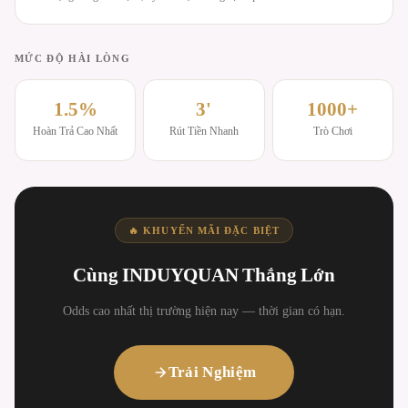
MỨC ĐỘ HÀI LÒNG
1.5%
3'
1000+
Hoàn Trả Cao Nhất
Rút Tiền Nhanh
Trò Chơi
🔥 KHUYẾN MÃI ĐẶC BIỆT
Cùng INDUYQUAN Thắng Lớn
Odds cao nhất thị trường hiện nay — thời gian có hạn.
Trải Nghiệm