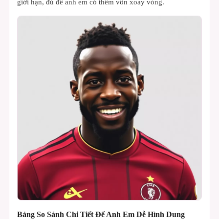
giới hạn, đủ để anh em có thêm vốn xoay vòng.
Bảng So Sánh Chi Tiết Để Anh Em Dễ Hình Dung