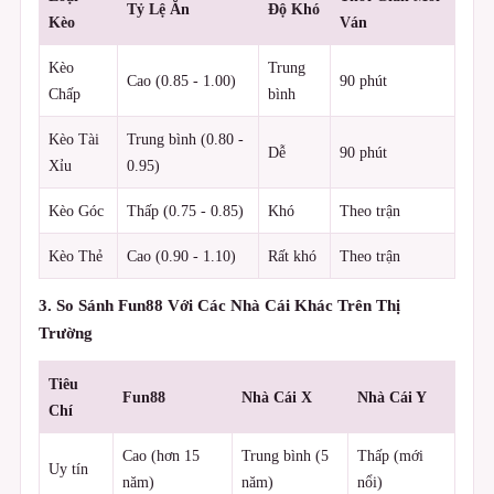
Tỷ Lệ Ăn
Độ Khó
Kèo
Ván
Kèo
Trung
Cao (0.85 - 1.00)
90 phút
Chấp
bình
Kèo Tài
Trung bình (0.80 -
Dễ
90 phút
Xỉu
0.95)
Kèo Góc
Thấp (0.75 - 0.85)
Khó
Theo trận
Kèo Thẻ
Cao (0.90 - 1.10)
Rất khó
Theo trận
3. So Sánh Fun88 Với Các Nhà Cái Khác Trên Thị
Trường
Tiêu
Fun88
Nhà Cái X
Nhà Cái Y
Chí
Cao (hơn 15
Trung bình (5
Thấp (mới
Uy tín
năm)
năm)
nổi)