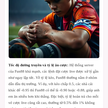
Tốc độ đường truyền và tỷ lệ ăn cược:
Hệ thống server
của Fun88 khá mạnh, các lệnh đặt cược live được xử lý gần
như ngay lập tức. Về tỷ lệ kèo, Fun88 thường nằm ở nhóm
dẫn đầu thị trường. Ví dụ, với kèo chấp 0.5, các nhà cái
khác để -0.95 thì Fun88 có thể là -0.90 hoặc -0.88, giúp anh
em ăn nhiều hơn khi thắng. Đặc biệt, tỷ lệ hoàn trả cho mỗi
vé cược live cũng rất cao, thường từ 0.5% đến 1% không