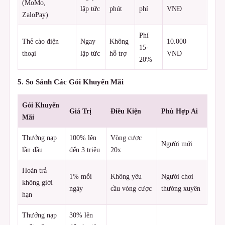
(MoMo,
lập tức
phút
phí
VNĐ
ZaloPay)
Phí
Thẻ cào điện
Ngay
Không
10.000
15-
thoại
lập tức
hỗ trợ
VNĐ
20%
5. So Sánh Các Gói Khuyến Mãi
Gói Khuyến
Giá Trị
Điều Kiện
Phù Hợp Ai
Mãi
Thưởng nạp
100% lên
Vòng cược
Người mới
lần đầu
đến 3 triệu
20x
Hoàn trả
1% mỗi
Không yêu
Người chơi
không giới
ngày
cầu vòng cược
thường xuyên
hạn
Thưởng nạp
30% lên