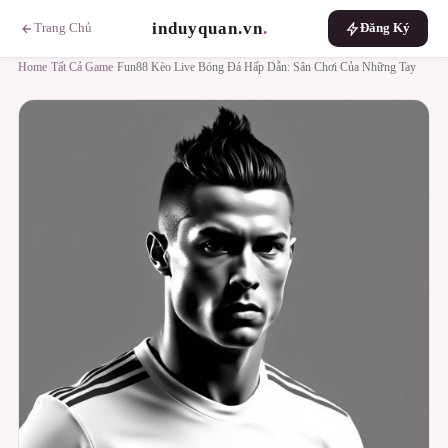
induyquan.vn
.
Trang Chủ
Đăng Ký
Home
›
Tất Cả Game
›
Fun88 Kèo Live Bóng Đá Hấp Dẫn: Sân Chơi Của Những Tay