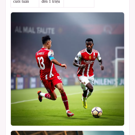
cuối tuần
đến 1 triệu