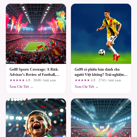
Go88 Sports Coverage: A Risk-
Go99 có phiên bản dành cho
Advisor’s Review of Football,
người Việt không? Trải nghiệm
Basketball, and Esports
thực tế từ game thủ
★★★★★
4.8 · 3048+ lượt xem
★★★★★
4.8 · 2741+ lượt xem
Offerings
Xem Chi Tiết →
Xem Chi Tiết →