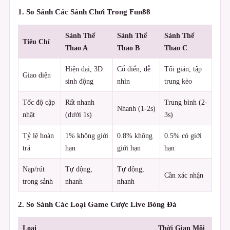
1. So Sánh Các Sảnh Chơi Trong Fun88
Sảnh Thể
Sảnh Thể
Sảnh Thể
Tiêu Chí
Thao A
Thao B
Thao C
Hiện đại, 3D
Cổ điển, dễ
Tối giản, tập
Giao diện
sinh động
nhìn
trung kèo
Tốc độ cập
Rất nhanh
Trung bình (2-
Nhanh (1-2s)
nhật
(dưới 1s)
3s)
Tỷ lệ hoàn
1% không giới
0.8% không
0.5% có giới
trả
hạn
giới hạn
hạn
Nạp/rút
Tự động,
Tự động,
Cần xác nhận
trong sảnh
nhanh
nhanh
2. So Sánh Các Loại Game Cược Live Bóng Đá
Loại
Thời Gian Mỗi