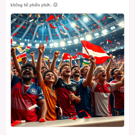
không hề phiền phức. 😉