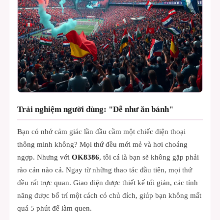
Trải nghiệm người dùng: "Dễ như ăn bánh"
Bạn có nhớ cảm giác lần đầu cầm một chiếc điện thoại
thông minh không? Mọi thứ đều mới mẻ và hơi choáng
ngợp. Nhưng với
OK8386
, tôi cá là bạn sẽ không gặp phải
rào cản nào cả. Ngay từ những thao tác đầu tiên, mọi thứ
đều rất trực quan. Giao diện được thiết kế tối giản, các tính
năng được bố trí một cách có chủ đích, giúp bạn không mất
quá 5 phút để làm quen.