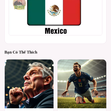
Bạn Có Thể Thích