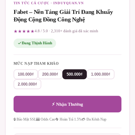
TIN TỨC CÁ CƯỢC · INDUYQUAN.VN
Fabet – Nền Tảng Giải Trí Đang Khuấy
Động Cộng Đồng Công Nghệ
★★★★★
4.8 / 5.0 · 2,310+ đánh giá đã xác minh
Đang Thịnh Hành
MỨC NẠP THAM KHẢO
100.000₫
200.000₫
500.000₫
1.000.000₫
2.000.000₫
⚡ Nhận Thưởng
🔒 Bảo Mật SSL
🎰 Odds Cao
🔄 Hoàn Trả 1.5%
💳 Đa Kênh Nạp