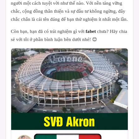
người một cách tuyệt vời như thế nào. Với nền tảng vững
chắc, cộng đồng thân thiện và sự đầu tư không ngừng, đây
chắc chắn là cái tên đáng để bạn thử nghiệm ít nhất một lần.
Còn bạn, bạn đã có trải nghiệm gì với
fabet
chưa? Hãy chia
sẻ với tôi ở phần bình luận bên dưới nhé! 😊