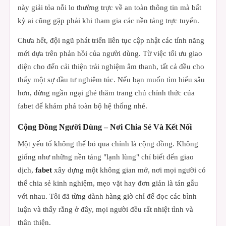
này giải tỏa nỗi lo thường trực về an toàn thông tin mà bất
kỳ ai cũng gặp phải khi tham gia các nền tảng trực tuyến.
Chưa hết, đội ngũ phát triển liên tục cập nhật các tính năng
mới dựa trên phản hồi của người dùng. Từ việc tối ưu giao
diện cho đến cải thiện trải nghiệm âm thanh, tất cả đều cho
thấy một sự đầu tư nghiêm túc. Nếu bạn muốn tìm hiểu sâu
hơn, đừng ngần ngại ghé thăm trang chủ chính thức của
fabet để khám phá toàn bộ hệ thống nhé.
Cộng Đồng Người Dùng – Nơi Chia Sẻ Và Kết Nối
Một yếu tố không thể bỏ qua chính là cộng đồng. Không
giống như những nền tảng "lạnh lùng" chỉ biết đến giao
dịch,
fabet
xây dựng một không gian mở, nơi mọi người có
thể chia sẻ kinh nghiệm, mẹo vặt hay đơn giản là tán gẫu
với nhau. Tôi đã từng dành hàng giờ chỉ để đọc các bình
luận và thấy rằng ở đây, mọi người đều rất nhiệt tình và
thân thiện.