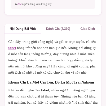
🔥
262
người đang xem trang này
Nội Dung Bài Viết
Đánh Giá (2,310)
Giao Dịch
Gần đây, trong giới công nghệ và giải trí trực tuyến, cái tên
fabet
bỗng trở nên hot hơn bao giờ hết. Không chỉ dừng lại
ở một nền tảng thông thường, đây dường như là một "hiện
tượng" khiến dân tình xôn xao bàn tán. Vậy điều gì đã tạo
nên sức hút khó cưỡng này? Hãy cùng tôi ngồi xuống, pha
một tách cà phê và mổ xẻ câu chuyện thú vị này nhé.
Không Chỉ Là Một Cái Tên, Đó Là Một Trải Nghiệm
Khi lần đầu nghe đến
fabet
, nhiều người thường nghĩ ngay
đến một sân chơi giải trí thuần túy. Nhưng nếu bạn đã từng
trải nghiệm, bạn sẽ thấy nó giống như một "hệ sinh thái" thu