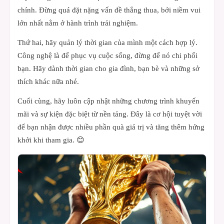
chính. Đừng quá đặt nặng vấn đề thắng thua, bởi niềm vui
lớn nhất nằm ở hành trình trải nghiệm.
Thứ hai, hãy quản lý thời gian của mình một cách hợp lý.
Công nghệ là để phục vụ cuộc sống, đừng để nó chi phối
bạn. Hãy dành thời gian cho gia đình, bạn bè và những sở
thích khác nữa nhé.
Cuối cùng, hãy luôn cập nhật những chương trình khuyến
mãi và sự kiện đặc biệt từ nền tảng. Đây là cơ hội tuyệt vời
để bạn nhận được nhiều phần quà giá trị và tăng thêm hứng
khởi khi tham gia. 😊