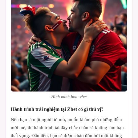
Hình minh hoạ: zbet
Hành trình trải nghiệm tại Zbet có gì thú vị?
Nếu bạn là một người tò mò, muốn khám phá những điều
mới mẻ, thì hành trình tại đây chắc chắn sẽ không làm bạn
thất vọng. Đầu tiên, bạn sẽ được chào đón bởi một không