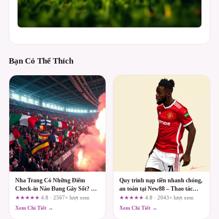
Bạn Có Thể Thích
Nha Trang Có Những Điểm
Quy trình nạp tiền nhanh chóng,
Check-in Nào Đang Gây Sốt? Bỏ
an toàn tại New88 – Thao tác
Túi Ngay 5 Địa Điểm "Sống Ảo"
trong 2 phút
★★★★★
4.8 · 2567+ lượt xem
★★★★★
4.8 · 2043+ lượt xem
Cực Chất
Xem Chi Tiết →
Xem Chi Tiết →