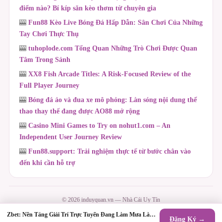
điểm nào? Bí kíp săn kèo thơm từ chuyên gia
🎰
Fun88 Kèo Live Bóng Đá Hấp Dẫn: Sân Chơi Của Những
Tay Chơi Thực Thụ
🎰
tuhoplode.com Tổng Quan Những Trò Chơi Được Quan
Tâm Trong Sảnh
🎰
XX8 Fish Arcade Titles: A Risk-Focused Review of the
Full Player Journey
🎰
Bóng đá ảo và đua xe mô phỏng: Làn sóng nội dung thể
thao thay thế đang được AO88 mở rộng
🎰
Casino Mini Games to Try on nohut1.com – An
Independent User Journey Review
🎰
Fun88.support: Trải nghiệm thực tế từ bước chân vào
đến khi cần hỗ trợ
© 2026 induyquan.vn — Nhà Cái Uy Tín
Contact
·
Chính Sách Giao Dịch
·
Chính Sách Hoàn Trả
·
Chính Sách Bảo Mật
·
Điều
Zbet: Nền Tảng Giải Trí Trực Tuyến Đang Làm Mưa Làm Gió
Đăng Ký →
Khoản Dịch Vụ
·
Tra Cứu Vé
·
Tất Cả Game
·
Sitemap