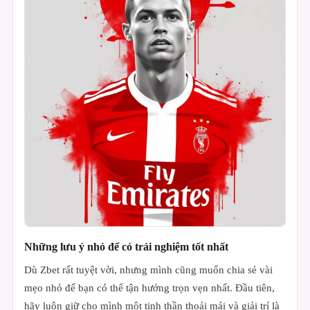
Những lưu ý nhỏ để có trải nghiệm tốt nhất
Dù Zbet rất tuyệt vời, nhưng mình cũng muốn chia sẻ vài
mẹo nhỏ để bạn có thể tận hưởng trọn vẹn nhất. Đầu tiên,
hãy luôn giữ cho mình một tinh thần thoải mái và giải trí là