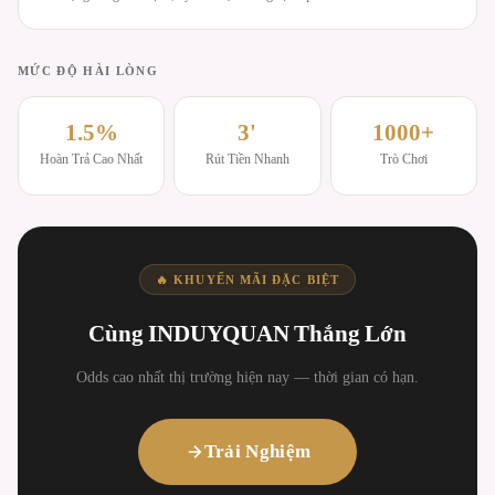
MỨC ĐỘ HÀI LÒNG
1.5%
3'
1000+
Hoàn Trả Cao Nhất
Rút Tiền Nhanh
Trò Chơi
🔥 KHUYẾN MÃI ĐẶC BIỆT
Cùng INDUYQUAN Thắng Lớn
Odds cao nhất thị trường hiện nay — thời gian có hạn.
Trải Nghiệm