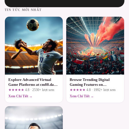
TIN TỨC MỚI NHẤT
Explore Advanced Virtual
Browse Trending Digital
Game Platforms at cm88.dad:
Gaming Features on
A Verification-First Review
nohu90best.com: An
★★★★★
4.8 · 2530+ lượt xem
★★★★★
4.8 · 1992+ lượt xem
Independent Editor's Review
Xem Chi Tiết →
Xem Chi Tiết →