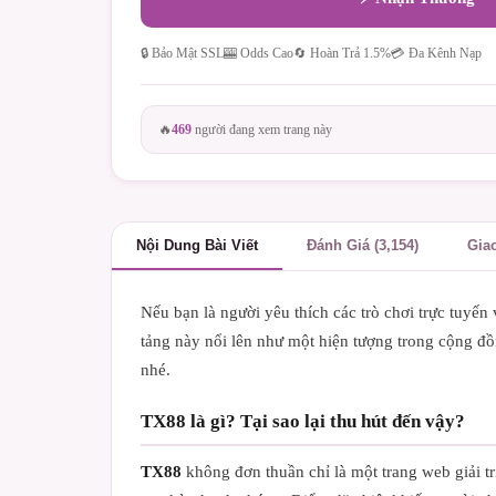
🔒 Bảo Mật SSL
🎰 Odds Cao
🔄 Hoàn Trả 1.5%
💳 Đa Kênh Nạp
🔥
469
người đang xem trang này
Nội Dung Bài Viết
Đánh Giá (3,154)
Gia
Nếu bạn là người yêu thích các trò chơi trực tuyến
tảng này nổi lên như một hiện tượng trong cộng đồ
nhé.
TX88 là gì? Tại sao lại thu hút đến vậy?
TX88
không đơn thuần chỉ là một trang web giải trí