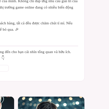
 của mình. Không chỉ đáp ứng nhu cầu giải trí của
 thị trường game online đang có nhiều biến động
khách hàng, tất cả đều được chăm chút tỉ mỉ. Nếu
ể bỏ qua. 🎉
ang đến cho bạn cái nhìn tổng quan và hữu ích.
 👇