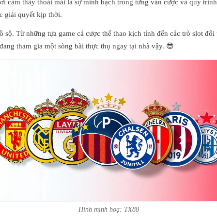
i cảm thấy thoải mái là sự minh bạch trong từng ván cược và quy trình
 giải quyết kịp thời.
 sộ. Từ những tựa game cá cược thể thao kịch tính đến các trò slot đổi 
ang tham gia một sòng bài thực thụ ngay tại nhà vậy. 😎
Hình minh hoạ: TX88