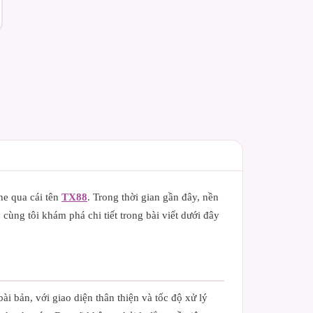
he qua cái tên
TX88
. Trong thời gian gần đây, nền
ùng tôi khám phá chi tiết trong bài viết dưới đây
ài bản, với giao diện thân thiện và tốc độ xử lý