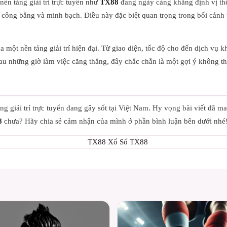
ền tảng giải trí trực tuyến như
TX88
đang ngày càng khẳng định vị thế
 công bằng và minh bạch. Điều này đặc biệt quan trọng trong bối cảnh
ủa một nền tảng giải trí hiện đại. Từ giao diện, tốc độ cho đến dịch vụ 
au những giờ làm việc căng thẳng, đây chắc chắn là một gợi ý không th
ng giải trí trực tuyến đang gây sốt tại Việt Nam. Hy vọng bài viết đã m
8
chưa? Hãy chia sẻ cảm nhận của mình ở phần bình luận bên dưới nhé!