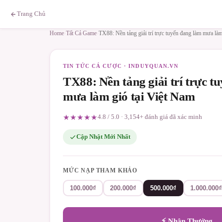
Trang Chủ
Home
›
Tất Cả Game
›
TX88: Nền tảng giải trí trực tuyến đang làm mưa là
TIN TỨC CÁ CƯỢC · INDUYQUAN.VN
TX88: Nền tảng giải trí trực t
mưa làm gió tại Việt Nam
★★★★★
4.8 / 5.0 · 3,154+ đánh giá đã xác minh
Cập Nhật Mới Nhất
MỨC NẠP THAM KHẢO
100.000₫
200.000₫
500.000₫
1.000.000₫
⚡ Nhận Thưởng