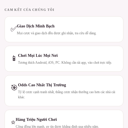
CAM KẾT CỦA CHÚNG TÔI
Giao Dịch Minh Bạch
✅
Mọi cược và giao dịch đều được ghi nhận, tra cứu dễ dàng.
Chơi Mọi Lúc Mọi Nơi
📱
Tương thích Android, iOS, PC. Không cần tải app, vào chơi trực tiếp.
Odds Cao Nhất Thị Trường
🎯
Tỷ lệ cược cạnh tranh nhất, thắng cược nhận thưởng cao hơn các nhà cái
khác.
Hàng Triệu Người Chơi
⭐
Cộng đồng lớn mạnh, uy tín được khẳng định qua nhiều năm.