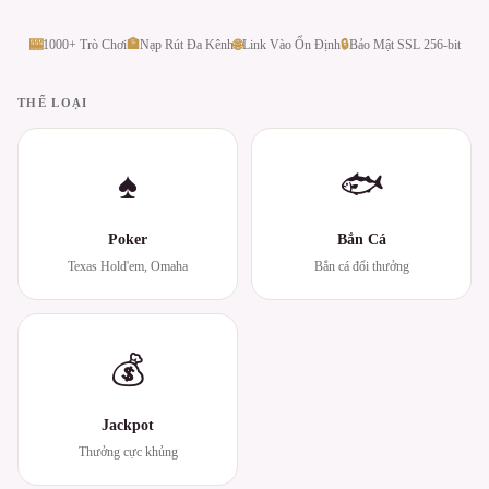
🎰
1000+ Trò Chơi
🏦
Nạp Rút Đa Kênh
🌐
Link Vào Ổn Định
🔒
Bảo Mật SSL 256-bit
THỂ LOẠI
♠
🐟
Poker
Bắn Cá
Texas Hold'em, Omaha
Bắn cá đổi thưởng
💰
Jackpot
Thưởng cực khủng