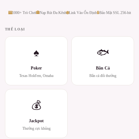
🎰
1000+ Trò Chơi
🏦
Nạp Rút Đa Kênh
🌐
Link Vào Ổn Định
🔒
Bảo Mật SSL 256-bit
THỂ LOẠI
♠
🐟
Poker
Bắn Cá
Texas Hold'em, Omaha
Bắn cá đổi thưởng
💰
Jackpot
Thưởng cực khủng