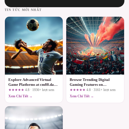
TIN TỨC MỚI NHẤT
Explore Advanced Virtual
Browse Trending Digital
Game Platforms at cm88.dad:
Gaming Features on
A Verification-First Review
nohu90best.com: An
★★★★★
4.8 · 1936+ lượt xem
★★★★★
4.8 · 3161+ lượt xem
Independent Editor's Review
Xem Chi Tiết →
Xem Chi Tiết →