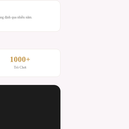
ng định qua nhiều năm.
1000+
Trò Chơi