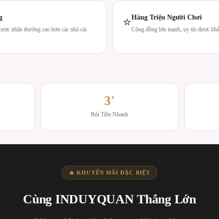
g
Hàng Triệu Người Chơi
⭐
 cược nhận thưởng cao hơn các nhà cái
Cộng đồng lớn mạnh, uy tín được khẳ
3'
Rút Tiền Nhanh
🔥 KHUYẾN MÃI ĐẶC BIỆT
Cùng INDUYQUAN Thắng Lớn