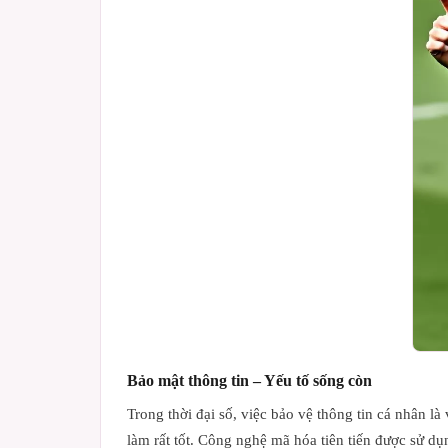
Bảo mật thông tin – Yếu tố sống còn
Trong thời đại số, việc bảo vệ thông tin cá nhân l
làm rất tốt. Công nghệ mã hóa tiên tiến được sử d