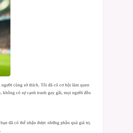
 người cùng sở thích. Tôi đã có cơ hội làm quen
ẻ, không có sự cạnh tranh gay gắt, mọi người đều
bạn đã có thể nhận được những phần quà giá trị.
.