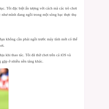
ục. Tôi đặc biệt ấn tượng với cách mà các trò chơi
ác như mình đang ngồi trong một sòng bạc thực thụ
. Bạn không cần phải ngồi trước máy tính mới có thể
ơi.
u khi thao tác. Tôi đã thử chơi trên cả iOS và
g gặp ở nhiều nền tảng khác.