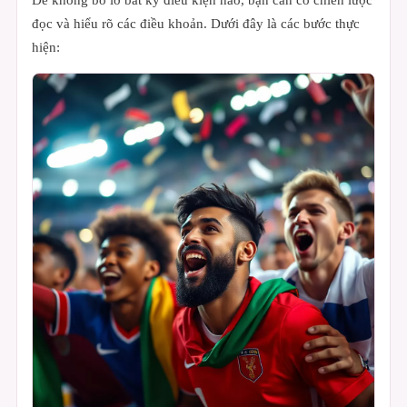
đọc và hiểu rõ các điều khoản. Dưới đây là các bước thực
hiện: