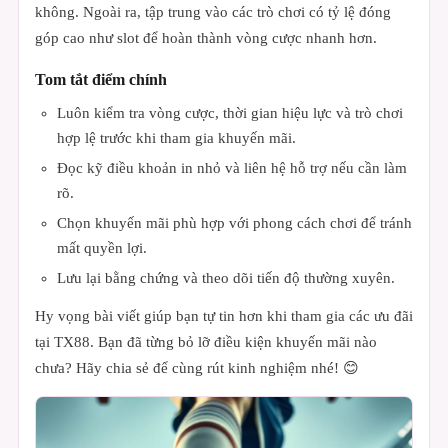
không. Ngoài ra, tập trung vào các trò chơi có tỷ lệ đóng
góp cao như slot để hoàn thành vòng cược nhanh hơn.
Tom tắt điểm chính
Luôn kiểm tra vòng cược, thời gian hiệu lực và trò chơi
hợp lệ trước khi tham gia khuyến mãi.
Đọc kỹ điều khoản in nhỏ và liên hệ hỗ trợ nếu cần làm
rõ.
Chọn khuyến mãi phù hợp với phong cách chơi để tránh
mất quyền lợi.
Lưu lại bằng chứng và theo dõi tiến độ thường xuyên.
Hy vọng bài viết giúp bạn tự tin hơn khi tham gia các ưu đãi
tại TX88. Bạn đã từng bỏ lỡ điều kiện khuyến mãi nào
chưa? Hãy chia sẻ để cùng rút kinh nghiệm nhé! 😊