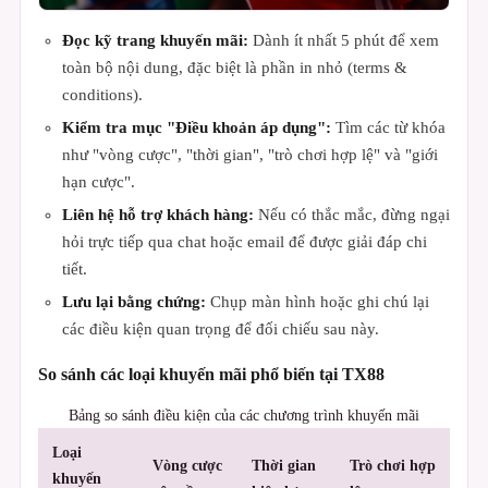
Đọc kỹ trang khuyến mãi:
Dành ít nhất 5 phút để xem
toàn bộ nội dung, đặc biệt là phần in nhỏ (terms &
conditions).
Kiểm tra mục "Điều khoản áp dụng":
Tìm các từ khóa
như "vòng cược", "thời gian", "trò chơi hợp lệ" và "giới
hạn cược".
Liên hệ hỗ trợ khách hàng:
Nếu có thắc mắc, đừng ngại
hỏi trực tiếp qua chat hoặc email để được giải đáp chi
tiết.
Lưu lại bằng chứng:
Chụp màn hình hoặc ghi chú lại
các điều kiện quan trọng để đối chiếu sau này.
So sánh các loại khuyến mãi phổ biến tại TX88
Bảng so sánh điều kiện của các chương trình khuyến mãi
Loại
Vòng cược
Thời gian
Trò chơi hợp
khuyến