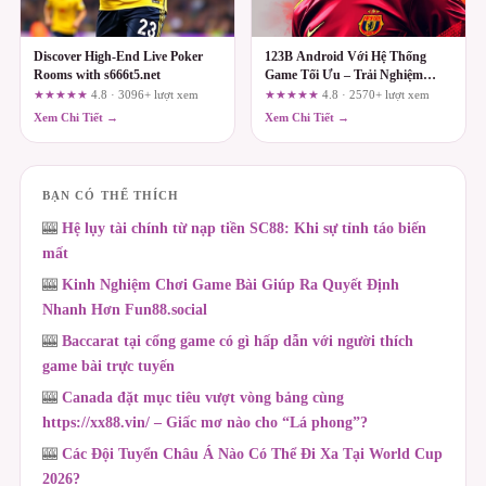
Discover High-End Live Poker
123B Android Với Hệ Thống
Rooms with s666t5.net
Game Tối Ưu – Trải Nghiệm
Thực Tế Từ Một Tay Chơi Lão
★★★★★
4.8 · 3096+ lượt xem
★★★★★
4.8 · 2570+ lượt xem
Làng
Xem Chi Tiết →
Xem Chi Tiết →
BẠN CÓ THỂ THÍCH
🎰
Hệ lụy tài chính từ nạp tiền SC88: Khi sự tỉnh táo biến
mất
🎰
Kinh Nghiệm Chơi Game Bài Giúp Ra Quyết Định
Nhanh Hơn Fun88.social
🎰
Baccarat tại cổng game có gì hấp dẫn với người thích
game bài trực tuyến
🎰
Canada đặt mục tiêu vượt vòng bảng cùng
https://xx88.vin/ – Giấc mơ nào cho “Lá phong”?
🎰
Các Đội Tuyển Châu Á Nào Có Thể Đi Xa Tại World Cup
2026?