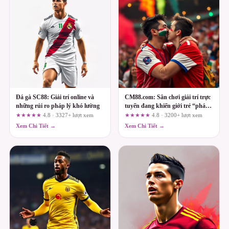
Đá gà SC88: Giải trí online và
CM88.com: Sân chơi giải trí trực
những rủi ro pháp lý khó lường
tuyến đang khiến giới trẻ “phát
cuồng”
★★★★★
4.8 · 3327+ lượt xem
★★★★★
4.8 · 3200+ lượt xem
Xem Chi Tiết →
Xem Chi Tiết →