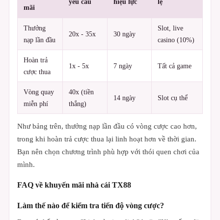
yêu cầu
hiệu lực
lệ
mãi
Thưởng
Slot, live
20x - 35x
30 ngày
nạp lần đầu
casino (10%)
Hoàn trả
1x - 5x
7 ngày
Tất cả game
cược thua
Vòng quay
40x (tiền
14 ngày
Slot cụ thể
miễn phí
thắng)
Như bảng trên, thưởng nạp lần đầu có vòng cược cao hơn,
trong khi hoàn trả cược thua lại linh hoạt hơn về thời gian.
Bạn nên chọn chương trình phù hợp với thói quen chơi của
mình.
FAQ về khuyến mãi nhà cái TX88
Làm thế nào để kiểm tra tiến độ vòng cược?