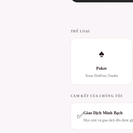
THỂ LOẠI
♠
Poker
Texas Hold'em, Omaha
CAM KẾT CỦA CHÚNG TÔI
Giao Dịch Minh Bạch
✅
Mọi cược và giao dịch đều được ghi