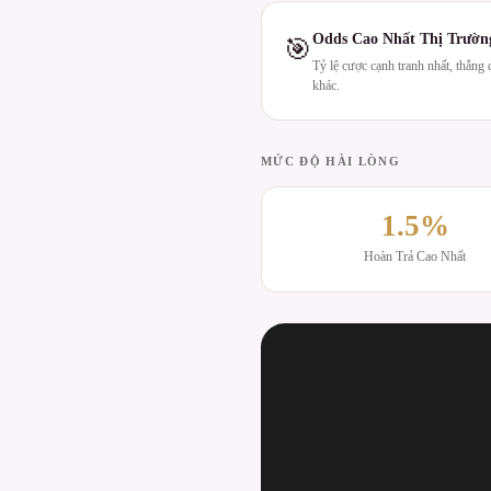
Odds Cao Nhất Thị Trườn
🎯
Tỷ lệ cược cạnh tranh nhất, thắng
khác.
MỨC ĐỘ HÀI LÒNG
1.5%
Hoàn Trả Cao Nhất