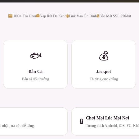
🎰
1000+ Trò Chơi
🏦
Nạp Rút Đa Kênh
🌐
Link Vào Ổn Định
🔒
Bảo Mật SSL 256-bit
🐟
💰
Bắn Cá
Jackpot
Bắn cá đổi thưởng
Thưởng cực khủng
Chơi Mọi Lúc Mọi Nơi
📱
 nhận, tra cứu dễ dàng.
Tương thích Android, iOS, PC. Không