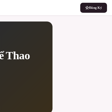
Đăng Ký
ể Thao