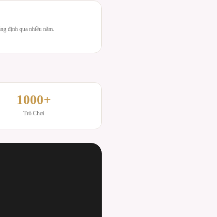
ng định qua nhiều năm.
1000+
Trò Chơi