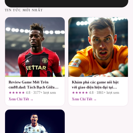
TIN TỨC MỚI NHẤT
Review Game Mới Trên
Khám phá các game nổi bật
cm88.dad: Tách Bạch Giữa
với giao diện hiện đại tại
Quảng Cáo Và Tiêu Chí Cần
nohu90best.com – Góc nhìn từ
★★★★★
4.8 · 3177+ lượt xem
★★★★★
4.8 · 1861+ lượt xem
Xác Minh
chuyên gia UX
Xem Chi Tiết →
Xem Chi Tiết →