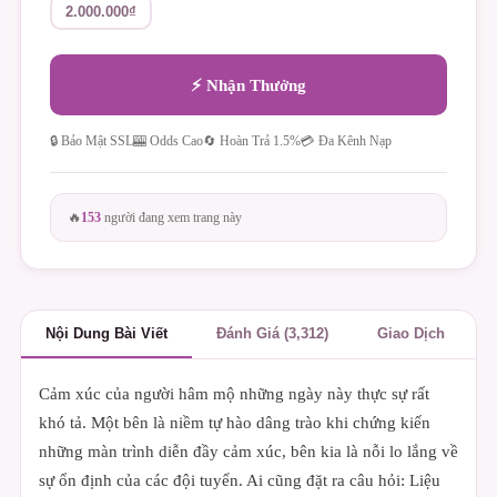
2.000.000₫
⚡ Nhận Thưởng
🔒 Bảo Mật SSL
🎰 Odds Cao
🔄 Hoàn Trả 1.5%
💳 Đa Kênh Nạp
🔥
153
người đang xem trang này
Nội Dung Bài Viết
Đánh Giá (3,312)
Giao Dịch
Cảm xúc của người hâm mộ những ngày này thực sự rất
khó tả. Một bên là niềm tự hào dâng trào khi chứng kiến
những màn trình diễn đầy cảm xúc, bên kia là nỗi lo lắng về
sự ổn định của các đội tuyển. Ai cũng đặt ra câu hỏi: Liệu