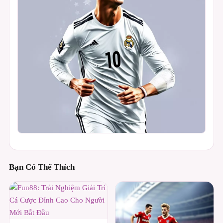
Bạn Có Thể Thích