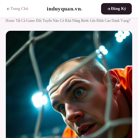
induyquan.vn
.
Trang Chủ
Đăng Ký
Home
›
Tất Cả Game
›
Đội Tuyển Nào Có Khả Năng Bước Lên Đỉnh Cao Danh Vọng?