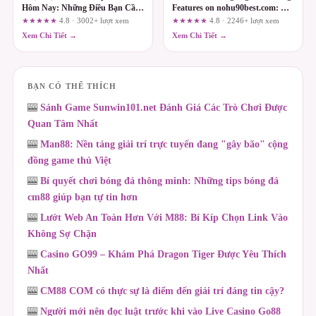
Hôm Nay: Những Điều Bạn Cần
Features on nohu90best.com: An
Biết Về Tương Lai Bóng Đá
Independent Editor's Review
★★★★★
4.8 · 3002+ lượt xem
★★★★★
4.8 · 2246+ lượt xem
Xem Chi Tiết →
Xem Chi Tiết →
BẠN CÓ THỂ THÍCH
🎰
Sảnh Game Sunwin101.net Đánh Giá Các Trò Chơi Được
Quan Tâm Nhất
🎰
Man88: Nền tảng giải trí trực tuyến đang "gây bão" cộng
đồng game thủ Việt
🎰
Bí quyết chơi bóng đá thông minh: Những tips bóng đá
cm88 giúp bạn tự tin hơn
🎰
Lướt Web An Toàn Hơn Với M88: Bí Kíp Chọn Link Vào
Không Sợ Chặn
🎰
Casino GO99 – Khám Phá Dragon Tiger Được Yêu Thích
Nhất
🎰
CM88 COM có thực sự là điểm đến giải trí đáng tin cậy?
🎰
Người mới nên đọc luật trước khi vào Live Casino Go88