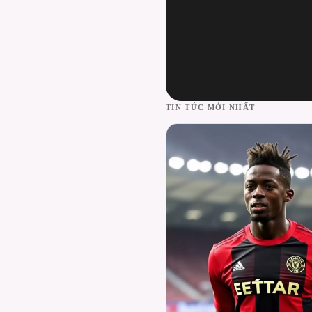
TIN TỨC MỚI NHẤT