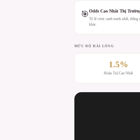
Odds Cao Nhất Thị Trườn
🎯
Tỷ lệ cược cạnh tranh nhất, thắng
khác.
MỨC ĐỘ HÀI LÒNG
1.5%
Hoàn Trả Cao Nhất