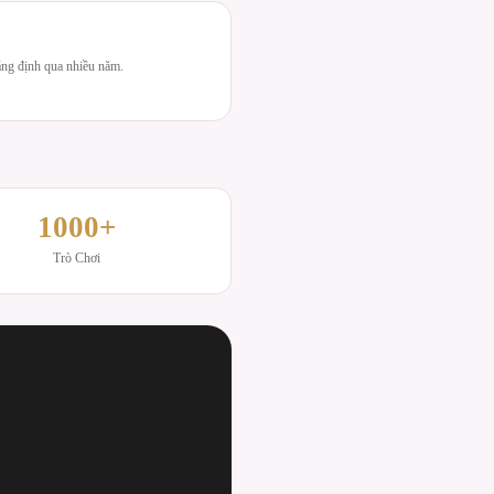
ng định qua nhiều năm.
1000+
Trò Chơi