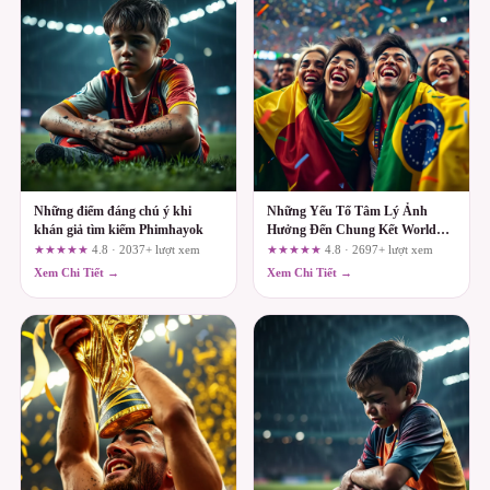
Những điểm đáng chú ý khi
Những Yếu Tố Tâm Lý Ảnh
khán giả tìm kiếm Phimhayok
Hưởng Đến Chung Kết World
Cup 2026 | 789win.press
★★★★★
4.8 · 2037+ lượt xem
★★★★★
4.8 · 2697+ lượt xem
Xem Chi Tiết →
Xem Chi Tiết →