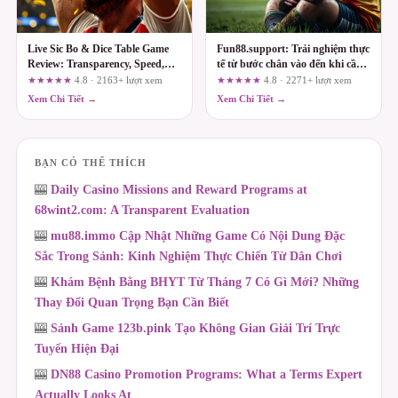
Live Sic Bo & Dice Table Game
Fun88.support: Trải nghiệm thực
Review: Transparency, Speed,
tế từ bước chân vào đến khi cần
and User Experience on
hỗ trợ
★★★★★
4.8 · 2163+ lượt xem
★★★★★
4.8 · 2271+ lượt xem
x88.cheap
Xem Chi Tiết →
Xem Chi Tiết →
BẠN CÓ THỂ THÍCH
🎰
Daily Casino Missions and Reward Programs at
68wint2.com: A Transparent Evaluation
🎰
mu88.immo Cập Nhật Những Game Có Nội Dung Đặc
Sắc Trong Sảnh: Kinh Nghiệm Thực Chiến Từ Dân Chơi
🎰
Khám Bệnh Bằng BHYT Từ Tháng 7 Có Gì Mới? Những
Thay Đổi Quan Trọng Bạn Cần Biết
🎰
Sảnh Game 123b.pink Tạo Không Gian Giải Trí Trực
Tuyến Hiện Đại
🎰
DN88 Casino Promotion Programs: What a Terms Expert
Actually Looks At