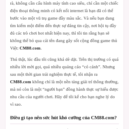
rà, không cần cấu hình máy tính cao siêu, chỉ cần một chiếc
điện thoại thông minh có kết nối internet là bạn đã có thể
bước vào một vũ trụ game đầy màu sắc. Và nếu bạn đang
tìm kiếm một điểm đến thực sự đáng tin cậy, nơi hội tụ đầy
đủ các trò chơi hot nhất hiện nay, thì tôi tin rằng bạn sẽ
không thể bỏ qua cái tên đang gây sốt cộng đồng game thủ
Việt:
CM88.com
.
Thú thật, lúc đầu tôi cũng khá dè dặt. Trên thị trường có quá
nhiều lời mời gọi, quá nhiều quảng cáo “có cánh”. Nhưng
sau một thời gian trải nghiệm thực tế, tôi nhận ra
CM88.com
không chỉ là một nền tảng giải trí thông thường,
mà nó còn là một “người bạn” đồng hành thực sự hiểu được
nhu cầu của người chơi. Hãy để tôi kể cho bạn nghe lý do
vì sao.
Điều gì tạo nên sức hút khó cưỡng của CM88.com?