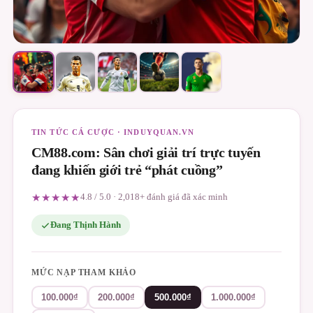
TIN TỨC CÁ CƯỢC · INDUYQUAN.VN
CM88.com: Sân chơi giải trí trực tuyến
đang khiến giới trẻ “phát cuồng”
★★★★★
4.8 / 5.0 · 2,018+ đánh giá đã xác minh
Đang Thịnh Hành
MỨC NẠP THAM KHẢO
100.000₫
200.000₫
500.000₫
1.000.000₫