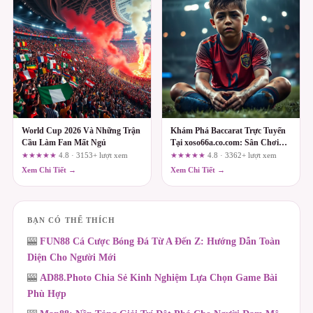
World Cup 2026 Và Những Trận
Khám Phá Baccarat Trực Tuyến
Cầu Làm Fan Mất Ngủ
Tại xoso66a.co.com: Sân Chơi
Của Những Tay Bài Thực Thụ
★★★★★
4.8 · 3153+ lượt xem
★★★★★
4.8 · 3362+ lượt xem
Xem Chi Tiết →
Xem Chi Tiết →
BẠN CÓ THỂ THÍCH
🎰
FUN88 Cá Cược Bóng Đá Từ A Đến Z: Hướng Dẫn Toàn
Diện Cho Người Mới
🎰
AD88.Photo Chia Sẻ Kinh Nghiệm Lựa Chọn Game Bài
Phù Hợp