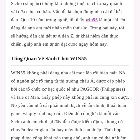
Sicbo (xí ngầu) tưởng khó nhưng thực ra chỉ xoay quanh
vài cửa cược cơ bản. Vấn đề là chọn đúng nhà cái để bắt
đầu. Qua 10 năm trong nghề, tôi thấy
win55
là một cái tên
đáng để anh em mới nhập môn thử sức. Trong bài này, tôi
sẽ hướng dẫn chi tiết từ A đến Z, từ khái niệm đến thực
chiến, giúp anh em tự tin đặt cược ngay hôm nay.
Tổng Quan Về Sảnh Chơi WIN55
WIN55 không phải dạng nhà cái mọc lên rồi biến mất. Nó
có nguồn gốc rõ ràng từ thị trường châu Á, được cấp phép
bởi các tổ chức cờ bạc quốc tế như PAGCOR (Philippines)
và Isle of Man. Giấy phép này không phải ai cũng xin được.
Nó yêu cầu nhà cái phải minh bạch về tài chính, thuật toán
game và quy trình nạp rút. Điều đó có nghĩa là mỗi ván
Sicbo anh em chơi tại đây đều được kiểm định, không có
chuyện dealer gian lận hay máy tính can thiệp. Tính hợp
pháp được công khai trên trang chủ, anh em có thể tự kiểm