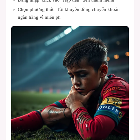
Đăng nhập, click vào "Nạp tiền" trên thanh menu.
Chọn phương thức: Tôi khuyên dùng chuyển khoản
ngân hàng vì miễn ph