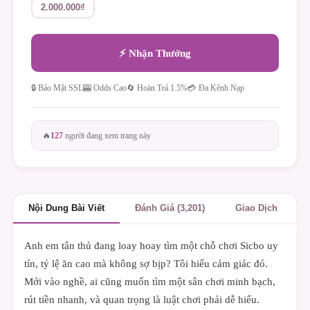
2.000.000₫
⚡ Nhận Thưởng
🔒 Bảo Mật SSL
🎰 Odds Cao
🔄 Hoàn Trả 1.5%
💳 Đa Kênh Nạp
🔥
127
người đang xem trang này
Nội Dung Bài Viết
Đánh Giá (3,201)
Giao Dịch
Anh em tân thủ đang loay hoay tìm một chỗ chơi Sicbo uy
tín, tỷ lệ ăn cao mà không sợ bịp? Tôi hiểu cảm giác đó.
Mới vào nghề, ai cũng muốn tìm một sân chơi minh bạch,
rút tiền nhanh, và quan trọng là luật chơi phải dễ hiểu.