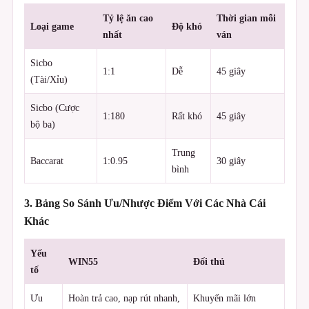
Tỷ lệ ăn cao
Thời gian mỗi
Loại game
Độ khó
nhất
ván
Sicbo
1:1
Dễ
45 giây
(Tài/Xỉu)
Sicbo (Cược
1:180
Rất khó
45 giây
bộ ba)
Trung
Baccarat
1:0.95
30 giây
bình
3. Bảng So Sánh Ưu/Nhược Điểm Với Các Nhà Cái
Khác
Yếu
WIN55
Đối thủ
tố
Ưu
Hoàn trả cao, nạp rút nhanh,
Khuyến mãi lớn