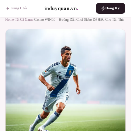
induyquan.vn
.
Trang Chủ
Đăng Ký
Home
›
Tất Cả Game
›
Casino WIN55 – Hướng Dẫn Chơi Sicbo Dễ Hiểu Cho Tân Thủ