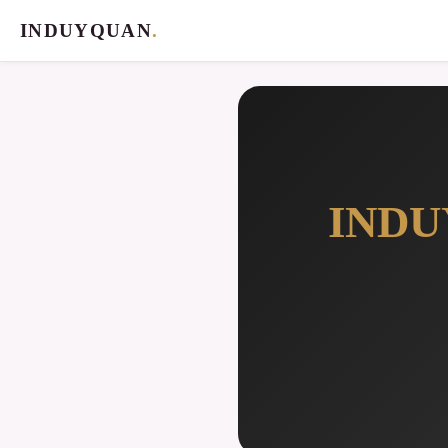
INDUYQUAN
.
IND