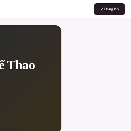
Đăng Ký
ể Thao