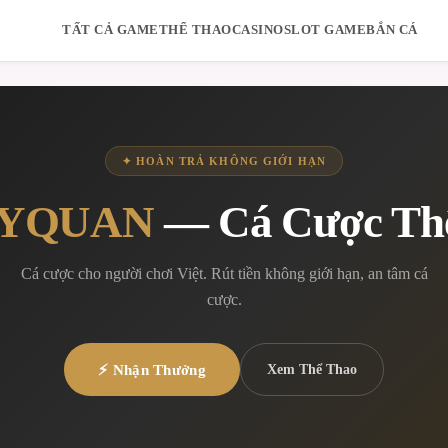
TẤT CẢ GAME
THỂ THAO
CASINO
SLOT GAME
BẮN CÁ
✦ HOÀN TRẢ KHÔNG GIỚI HẠN
UYQUAN
— Cá Cược Th
Cá cược cho người chơi Việt. Rút tiền không giới hạn, an tâm cá
cược.
⚡ Nhận Thưởng
Xem Thể Thao