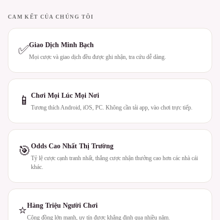
CAM KẾT CỦA CHÚNG TÔI
Giao Dịch Minh Bạch
✅
Mọi cược và giao dịch đều được ghi nhận, tra cứu dễ dàng.
Chơi Mọi Lúc Mọi Nơi
📱
Tương thích Android, iOS, PC. Không cần tải app, vào chơi trực tiếp.
Odds Cao Nhất Thị Trường
🎯
Tỷ lệ cược cạnh tranh nhất, thắng cược nhận thưởng cao hơn các nhà cái
khác.
Hàng Triệu Người Chơi
⭐
Cộng đồng lớn mạnh, uy tín được khẳng định qua nhiều năm.