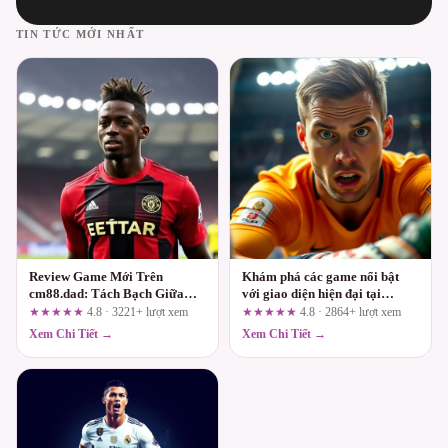
TIN TỨC MỚI NHẤT
Review Game Mới Trên
Khám phá các game nổi bật
cm88.dad: Tách Bạch Giữa
với giao diện hiện đại tại
Quảng Cáo Và Tiêu Chí Cần
nohu90best.com – Góc nhìn từ
★★★★★
4.8 · 3221+ lượt xem
★★★★★
4.8 · 2864+ lượt xem
Xác Minh
chuyên gia UX
Xem Chi Tiết →
Xem Chi Tiết →