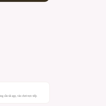
 cần tải app, vào chơi trực tiếp.