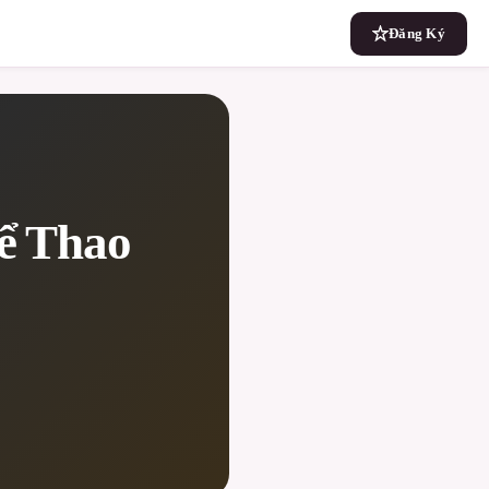
Đăng Ký
ể Thao