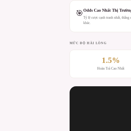
Odds Cao Nhất Thị Trườn
🎯
Tỷ lệ cược cạnh tranh nhất, thắng
khác.
MỨC ĐỘ HÀI LÒNG
1.5%
Hoàn Trả Cao Nhất