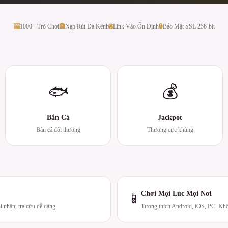
🎰
1000+ Trò Chơi
🏦
Nạp Rút Đa Kênh
🌐
Link Vào Ổn Định
🔒
Bảo Mật SSL 256-bit
🐟
💰
Bắn Cá
Jackpot
Bắn cá đổi thưởng
Thưởng cực khủng
Chơi Mọi Lúc Mọi Nơi
📱
 nhận, tra cứu dễ dàng.
Tương thích Android, iOS, PC. Không