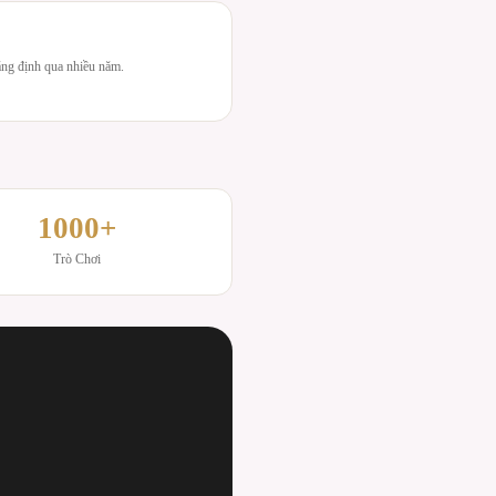
ng định qua nhiều năm.
1000+
Trò Chơi