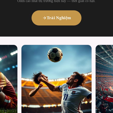
Odds cao nhất thị trường hiện nay — thời gian có hạn.
Trải Nghiệm