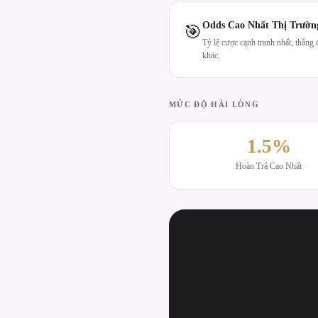
Odds Cao Nhất Thị Trườn
🎯
Tỷ lệ cược cạnh tranh nhất, thắng
khác.
MỨC ĐỘ HÀI LÒNG
1.5%
Hoàn Trả Cao Nhất