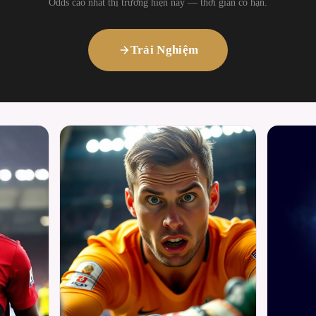
Odds cao nhất thị trường hiện nay — thời gian có hạn.
Trải Nghiệm