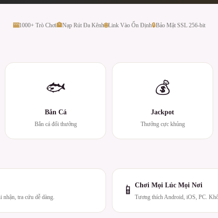
🎰
1000+ Trò Chơi
🏦
Nạp Rút Đa Kênh
🌐
Link Vào Ổn Định
🔒
Bảo Mật SSL 256-bit
🐟
💰
Bắn Cá
Jackpot
Bắn cá đổi thưởng
Thưởng cực khủng
Chơi Mọi Lúc Mọi Nơi
📱
 nhận, tra cứu dễ dàng.
Tương thích Android, iOS, PC. Không