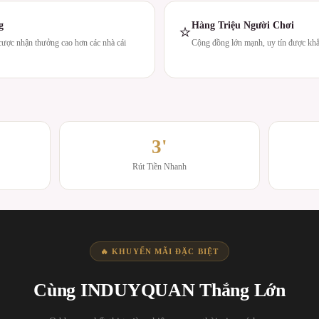
g
Hàng Triệu Người Chơi
⭐
 cược nhận thưởng cao hơn các nhà cái
Cộng đồng lớn mạnh, uy tín được khẳ
3'
Rút Tiền Nhanh
🔥 KHUYẾN MÃI ĐẶC BIỆT
Cùng INDUYQUAN Thắng Lớn