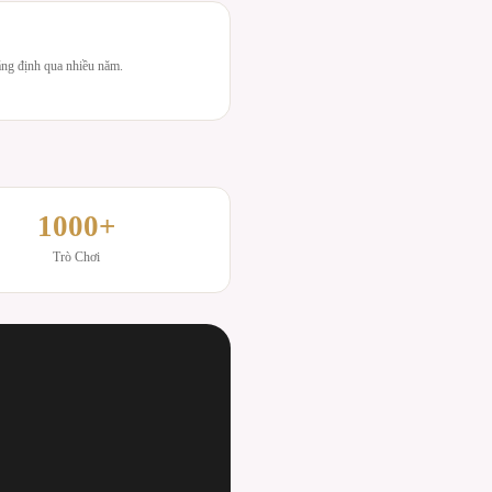
ng định qua nhiều năm.
1000+
Trò Chơi