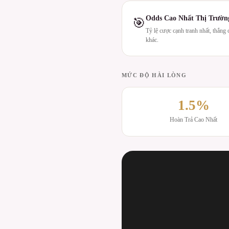
Odds Cao Nhất Thị Trườn
🎯
Tỷ lệ cược cạnh tranh nhất, thắng
khác.
MỨC ĐỘ HÀI LÒNG
1.5%
Hoàn Trả Cao Nhất