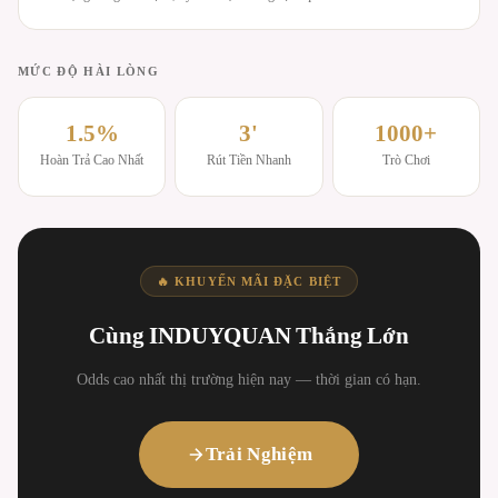
MỨC ĐỘ HÀI LÒNG
1.5%
3'
1000+
Hoàn Trả Cao Nhất
Rút Tiền Nhanh
Trò Chơi
🔥 KHUYẾN MÃI ĐẶC BIỆT
Cùng INDUYQUAN Thắng Lớn
Odds cao nhất thị trường hiện nay — thời gian có hạn.
Trải Nghiệm