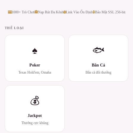
🎰
1000+ Trò Chơi
🏦
Nạp Rút Đa Kênh
🌐
Link Vào Ổn Định
🔒
Bảo Mật SSL 256-bit
THỂ LOẠI
♠
🐟
Poker
Bắn Cá
Texas Hold'em, Omaha
Bắn cá đổi thưởng
💰
Jackpot
Thưởng cực khủng