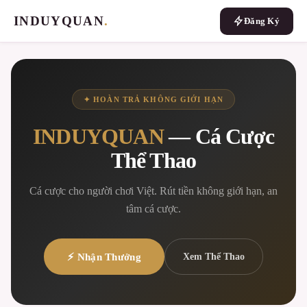
INDUYQUAN
.
Đăng Ký
✦ HOÀN TRẢ KHÔNG GIỚI HẠN
INDUYQUAN
— Cá Cược
Thể Thao
Cá cược cho người chơi Việt. Rút tiền không giới hạn, an
tâm cá cược.
⚡ Nhận Thưởng
Xem Thể Thao